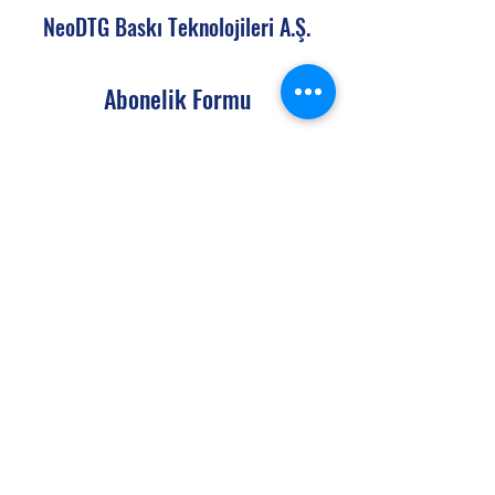
NeoDTG Baskı Teknolojileri A.Ş.
Abonelik Formu
Gönder
info@neodtg.com
(+90)
552 601 09 89
Semerciler Mah. Pelin Sokak No:2/202
Adapazarı/Sakarya
Teslimat Politikamız